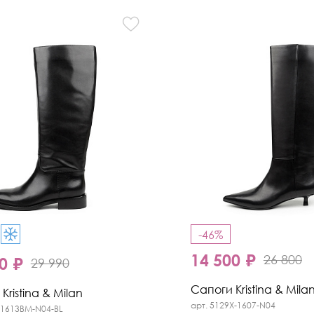
-46%
14 500 ₽
26 800
0 ₽
29 990
Сапоги Kristina & Mila
Kristina & Milan
арт. 5129X-1607-N04
-1613BM-N04-BL