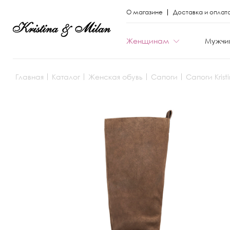
О магазине
Доставка и оплат
Женщинам
Мужчи
Главная
Каталог
Женская обувь
Сапоги
Сапоги Krist
КАТЕГОРИИ
КАТЕГОРИИ
Весь каталог
Весь каталог
Новая коллекци
Новая коллекци
Скидки
Скидки
Вечерние моде
Вечерние моде
Туфли
Ботинки
Ботинки
Полуботинки