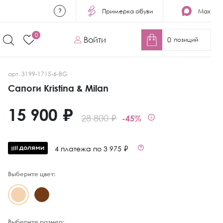
Примерка обуви
Max
0
Войти
0
позиций
арт. 3199-1715-6-BG
Сапоги Kristina & Milan
15 900 ₽
28 800 ₽
-45%
4 платежа по 3 975 ₽
Выберите цвет:
Выберите размер: