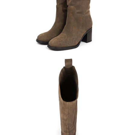
Кроссовки
Мюли
Полусапоги