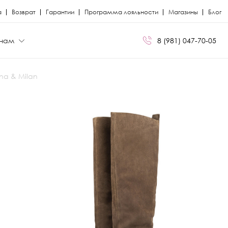
а
Возврат
Гарантии
Программа лояльности
Магазины
Блог
нам
8 (981) 047-70-05
ina & Milan
БРЕНДЫ
БРЕНДЫ
Сапоги
Кроссовки
Miris
Miris
я
я
Ботфорты
Кеды
Kristina Milan
Kristina Milan
Лоферы
Лоферы
ли
ли
Балетки
Мокасины
Босоножки
Челси
Кеды
Сандалии