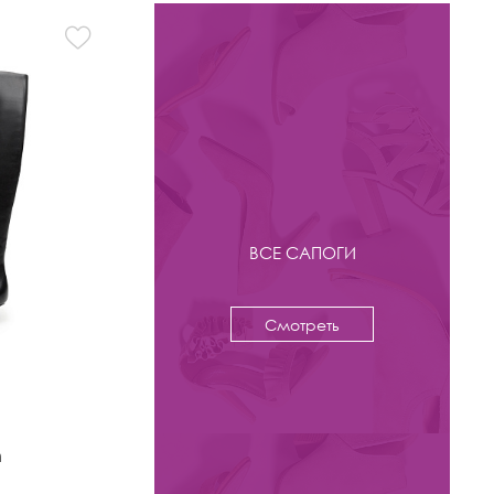
ВСЕ САПОГИ
Смотреть
-44%
16 800 ₽
29 990
n
Сапоги Kristina & Milan
арт. 885H-1613BM-N410-BR