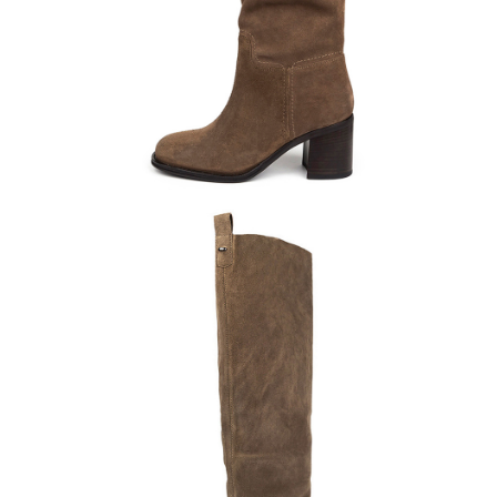
Полуботинки
Ботильоны
Челси