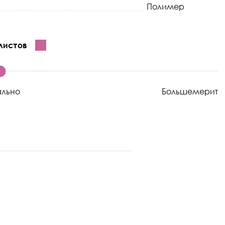
Полимер
листов
ально
Большемерит