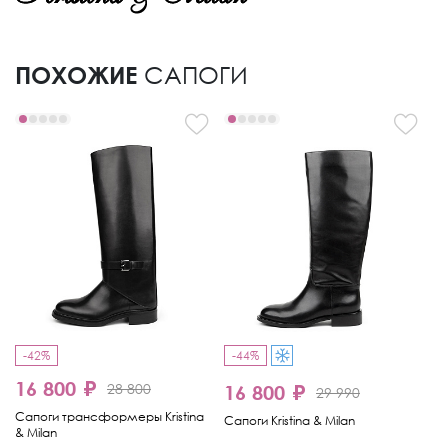
ПОХОЖИЕ
САПОГИ
-42%
-44%
-
16 800 ₽
1
28 800
16 800 ₽
29 990
Сапоги трансформеры Kristina
Са
Сапоги Kristina & Milan
& Milan