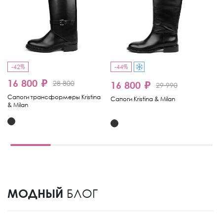
-42%
-44%
-
16 800 ₽
1
28 800
16 800 ₽
29 990
Сапоги трансформеры Kristina
Са
Сапоги Kristina & Milan
& Milan
МОДНЫЙ
БЛОГ