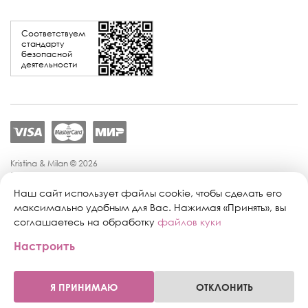
Соответствуем
стандарту
безопасной
деятельности
Kristina & Milan © 2026
Политика конфиденциальности
Согласие на обработку персональных данных
Наш сайт использует файлы cookie, чтобы сделать его
Политика обработки персональных данных
максимально удобным для Вас. Нажимая «Принять», вы
Публичная оферта
соглашаетесь на обработку
файлов куки
Персональные настройки файлов cookie
Настроить
Поддержка сайта:
Промиком
Я ПРИНИМАЮ
ОТКЛОНИТЬ
0
0
Главная
Профиль
Каталог
Корзина
Магазины
Избранное