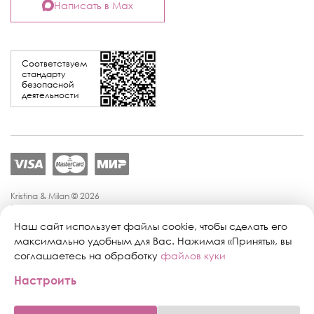
Написать в Max
Соответствуем
стандарту
безопасной
деятельности
Kristina & Milan © 2026
Политика конфиденциальности
Согласие на обработку персональных данных
Наш сайт использует файлы cookie, чтобы сделать его
Политика обработки персональных данных
максимально удобным для Вас. Нажимая «Принять», вы
Публичная оферта
соглашаетесь на обработку
файлов куки
Персональные настройки файлов cookie
Настроить
Поддержка сайта:
Промиком