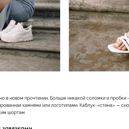
 но в новом прочтении. Больше никакой соломки и пробки
рованная камнями или логотипами. Каблук-«стена» — снов
ким шортам.
 завязками