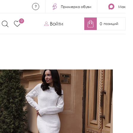
Примерка обуви
Max
0
Войти
0
позиций