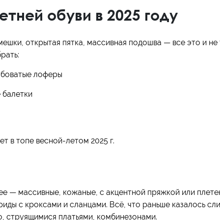
тней обуви в 2025 году
ешки, открытая пятка, массивная подошва — все это и не 
рать:
убоватые лоферы
 балетки
ет в топе весной-летом 2025 г.
ее — массивные, кожаные, с акцентной пряжкой или плет
риды с кроксами и сланцами. Всё, что раньше казалось сл
о, струящимися платьями, комбинезонами.