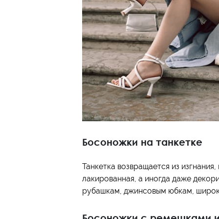
Босоножки на танкетке
Танкетка возвращается из изгнания,
лакированная, а иногда даже декори
рубашкам, джинсовым юбкам, широ
Босоножки с ремешками и