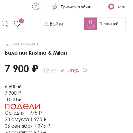
Примерка обуви
Max
0
Войти
0
позиций
арт. 2401FW-1-2-CR
Балетки Kristina & Milan
7 900 ₽
12 950 ₽
-39%
6 900 ₽
7 900 ₽
-1000 ₽
Сегодня
1 975 ₽
23 августа
1 975 ₽
06 сентября
1 975 ₽
20 сентября
975 ₽