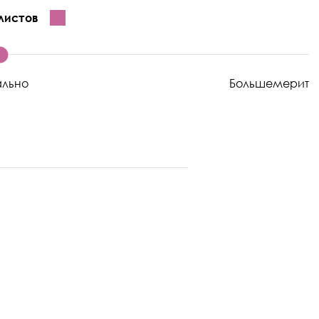
листов
ально
Большемерит