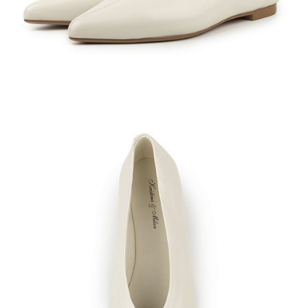
Кроссовки
Мюли
Полусапоги