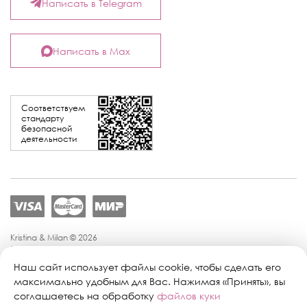
Написать в Telegram
Написать в Max
Соответствуем
стандарту
безопасной
деятельности
Kristina & Milan © 2026
Политика конфиденциальности
Согласие на обработку персональных данных
Наш сайт использует файлы cookie, чтобы сделать его
Политика обработки персональных данных
максимально удобным для Вас. Нажимая «Принять», вы
Публичная оферта
соглашаетесь на обработку
файлов куки
Персональные настройки файлов cookie