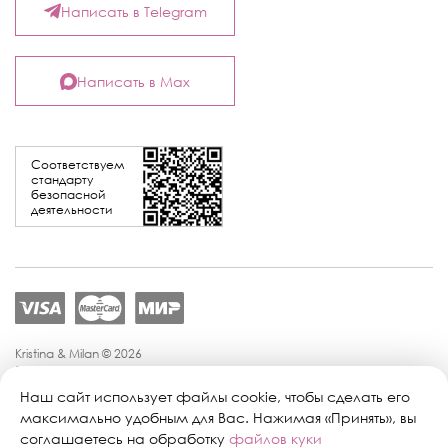
Написать в Telegram
Написать в Max
Соответствуем
стандарту
безопасной
деятельности
Kristina & Milan © 2026
Политика конфиденциальности
Согласие на обработку персональных данных
Наш сайт использует файлы cookie, чтобы сделать его
Политика обработки персональных данных
максимально удобным для Вас. Нажимая «Принять», вы
Публичная оферта
соглашаетесь на обработку
файлов куки
Персональные настройки файлов cookie