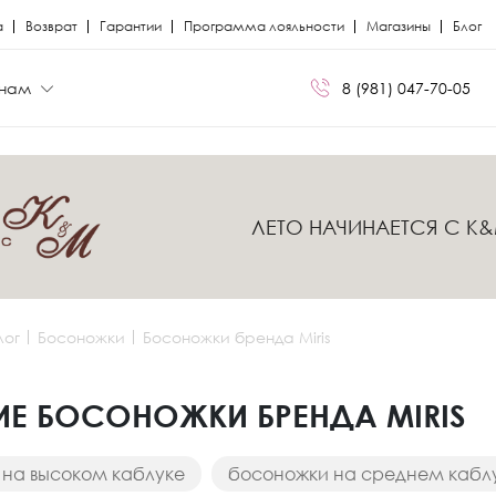
а
Возврат
Гарантии
Программа лояльности
Магазины
Блог
нам
8 (981) 047-70-05
БРЕНДЫ
БРЕНДЫ
ЛЕТО НАЧИНАЕТСЯ С K
Сапоги
Кроссовки
Miris
Miris
я
я
Ботфорты
Кеды
Kristina Milan
Kristina Milan
лог
Босоножки
Босоножки бренда Miris
Лоферы
Лоферы
ли
ли
Балетки
Мокасины
Е БОСОНОЖКИ БРЕНДА MIRIS
Босоножки
Челси
на высоком каблуке
босоножки на среднем кабл
Кеды
Сандалии