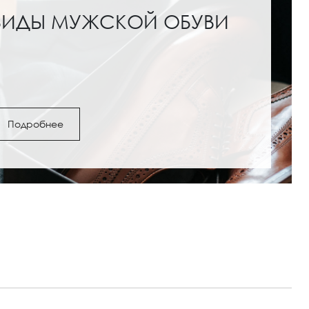
ВИДЫ МУЖСКОЙ ОБУВИ
Подробнее
ги и полусапожки: с
Обувь под женские шо
как выбрать