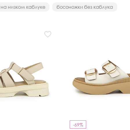
на низком каблуке
босоножки без каблука
Кроссовки
Мюли
Полусапоги
-69%