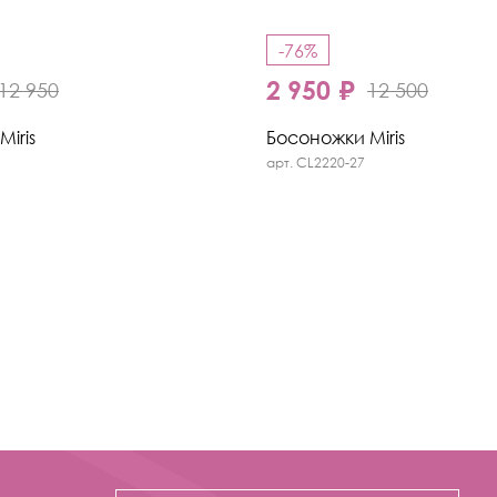
-76%
2 950 ₽
12 950
12 500
iris
Босоножки Miris
арт. CL2220-27