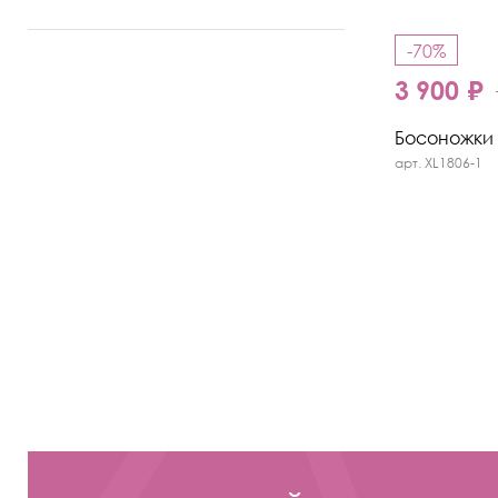
-70%
3 900 ₽
Босоножки M
арт. XL1806-1