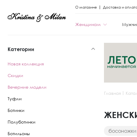
О магазине
Доставка и оплат
Женщинам
Мужчи
Категории
КАТЕГОРИИ
КАТЕГОРИИ
Новая коллекция
Весь каталог
Весь каталог
Скидки
Новая коллекци
Новая коллекци
Вечерние модели
Главная
Ката
Скидки
Скидки
Туфли
Вечерние моде
Вечерние моде
Ботинки
ЖЕНСКИ
Полуботинки
Туфли
Ботинки
босоножки 
Ботильоны
Ботинки
Полуботинки