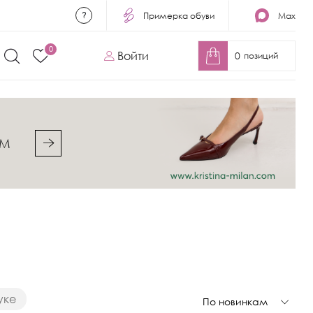
Примерка обуви
Max
0
Войти
0
позиций
&M
уке
По новинкам