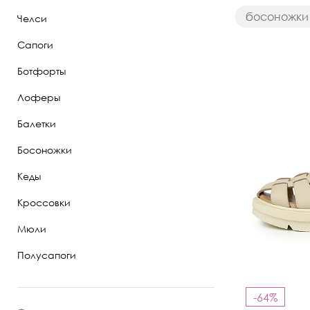
босоножки 
Челси
Полуботинки
Сапоги
Ботильоны
Ботфорты
Челси
Лоферы
Балетки
Босоножки
Кеды
Кроссовки
Мюли
Полусапоги
-64%