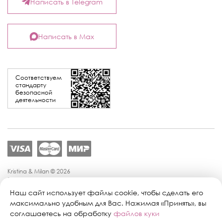
Написать в Telegram
Написать в Max
Соответствуем
стандарту
безопасной
деятельности
Kristina & Milan © 2026
Политика конфиденциальности
Согласие на обработку персональных данных
Наш сайт использует файлы cookie, чтобы сделать его
Политика обработки персональных данных
максимально удобным для Вас. Нажимая «Принять», вы
Публичная оферта
соглашаетесь на обработку
файлов куки
Персональные настройки файлов cookie