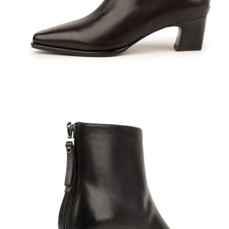
Полуботинки
Ботильоны
Челси