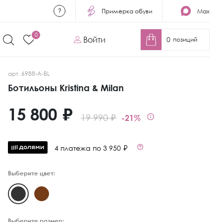
Примерка обуви
Max
0
Войти
0
позиций
арт. 6988-A-BL
Ботильоны Kristina & Milan
15 800 ₽
19 990 ₽
-21%
4 платежа по 3 950 ₽
Выберите цвет:
Выберите размер: