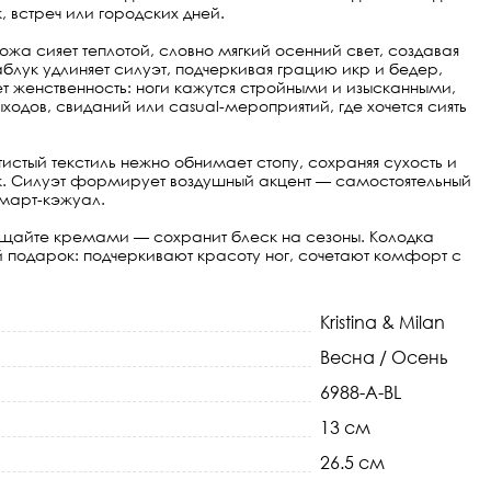
, встреч или городских дней.
жа сияет теплотой, словно мягкий осенний свет, создавая
блук удлиняет силуэт, подчеркивая грацию икр и бедер,
ет женственность: ноги кажутся стройными и изысканными,
одов, свиданий или casual-мероприятий, где хочется сиять
стый текстиль нежно обнимает стопу, сохраняя сухость и
лок. Силуэт формирует воздушный акцент — самостоятельный
март-кэжуал.
щищайте кремами — сохранит блеск на сезоны. Колодка
ый подарок: подчеркивают красоту ног, сочетают комфорт с
Kristina & Milan
Весна / Осень
6988-A-BL
13 см
26.5 см