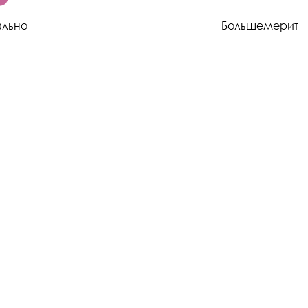
ально
Большемерит