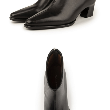
Кроссовки
Мюли
Полусапоги