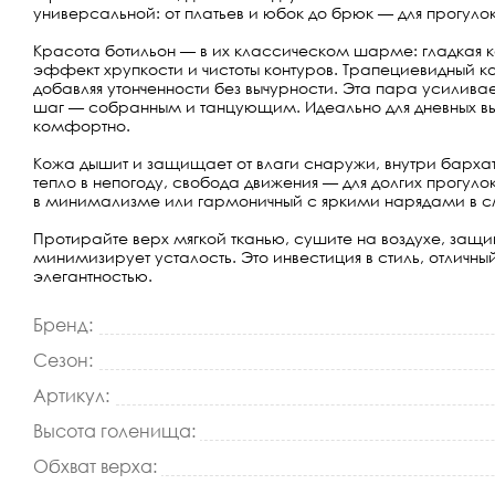
универсальной: от платьев и юбок до брюк — для прогулок
Красота ботильон — в их классическом шарме: гладкая ко
эффект хрупкости и чистоты контуров. Трапециевидный ка
добавляя утонченности без вычурности. Эта пара усилива
шаг — собранным и танцующим. Идеально для дневных вых
комфортно.
Кожа дышит и защищает от влаги снаружи, внутри бархати
тепло в непогоду, свобода движения — для долгих прогу
в минимализме или гармоничный с яркими нарядами в с
Протирайте верх мягкой тканью, сушите на воздухе, за
минимизирует усталость. Это инвестиция в стиль, отличн
элегантностью.
Бренд:
Сезон:
Артикул:
Высота голенища:
Обхват верха: