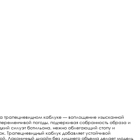
на трапециевидном каблуке — воплощение изысканной
я переменчивой погоды, подчеркивая собранность образа и
дкий силуэт ботильона, нежно облегающий стопу и
ок. Трапециевидный каблук добавляет устойчивой
ной. Лаконичный дизайн без лишнего объема делает модель