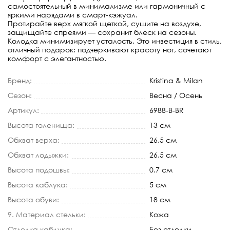
самостоятельный в минимализме или гармоничный с
яркими нарядами в смарт-кэжуал.
Протирайте верх мягкой щеткой, сушите на воздухе,
защищайте спреями — сохранит блеск на сезоны.
Колодка минимизирует усталость. Это инвестиция в стиль,
отличный подарок: подчеркивают красоту ног, сочетают
комфорт с элегантностью.
Бренд:
Kristina & Milan
Сезон:
Весна / Осень
Артикул:
6988-B-BR
Высота голенища:
13 см
Обхват верха:
26.5 см
Обхват лодыжки:
26.5 см
Высота подошвы:
0.7 см
Высота каблука:
5 см
Высота обуви:
18 см
9. Материал стельки:
Кожа
Отделка каблука:
Без отделки