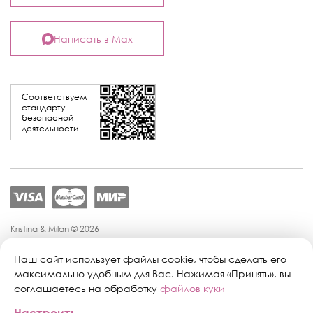
Написать в Max
Соответствуем
стандарту
безопасной
деятельности
Kristina & Milan © 2026
Политика конфиденциальности
Согласие на обработку персональных данных
Наш сайт использует файлы cookie, чтобы сделать его
Политика обработки персональных данных
максимально удобным для Вас. Нажимая «Принять», вы
Публичная оферта
соглашаетесь на обработку
файлов куки
Персональные настройки файлов cookie