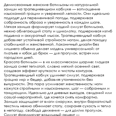
Демисезонные женские ботильоны из натуральной
замши на трапециевидном каблуке — воплощение
изысканной грации и уверенной легкости. Они идеально
подходят для переменчивой погоды, подчеркивая
собранность образа и уверенность в каждом шаге.
Мягкая замша формирует гладкий силуэт ботильона,
нежно облегающий стопу и щиколотку, подчеркивая изгиб
подъема и аккуратный мысок. Трапециевидный каблук
добавляет устойчивой стройности ногам, делая походку
стабильной и женственной. Лаконичный дизайн без
лишнего объема делает модель универсальной: от
платьев и юбок до брюк — для прогулок, встреч или
городских дней.
Красота ботильон — в их классическом шарме: гладкая
замша сияет теплотой, словно мягкий осенний свет,
создавая эффект хрупкости и чистоты контуров.
Трапециевидный каблук удлиняет силуэт, подчеркивая
грацию икр и бедер, добавляя утонченности без
вычурности. Эта пара усиливает женственность: ноги
кажутся стройными и изысканными, шаг — собранным и
танцующим. Идеально для дневных выходов, свиданий или
casual-мероприятий, где хочется сиять комфортно.
Замша защищает от влаги снаружи, внутри бархатистый
текстиль нежно обнимает стопу, сохраняя сухость и тепло
в непогоду, свобода движения — для долгих прогулок.
Силуэт формирует воздушный акцент —