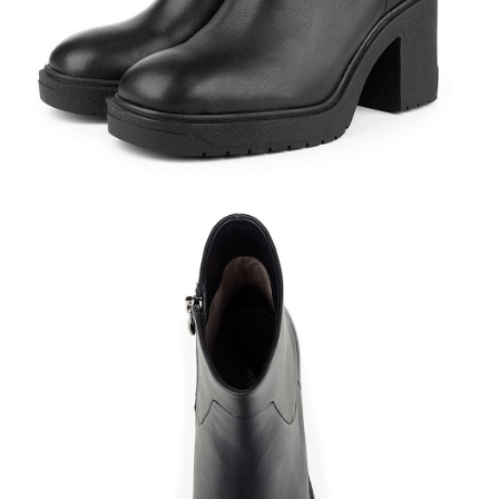
Кроссовки
Мюли
Полусапоги