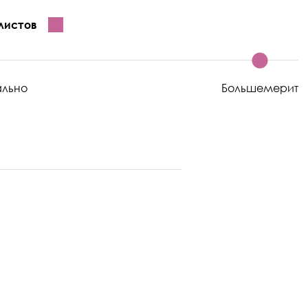
листов
ально
Большемерит