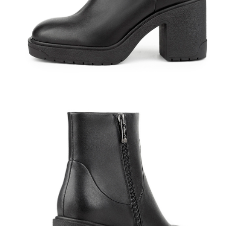
Полуботинки
Ботильоны
Челси