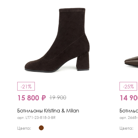
-21%
-25%
15 800 ₽
14 90
19 900
Ботильоны Kristina & Milan
Ботильо
арт. LT71-23-818-3-BR
арт. 2668-
Цвета:
Цвета: