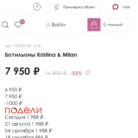
Примерка обуви
Max
0
Войти
0
позиций
арт. LT323X-561-2-BL
Ботильоны Kristina & Milan
7 950 ₽
16 800 ₽
-53%
6 950 ₽
7 950 ₽
-1000 ₽
Сегодня
1 988 ₽
21 августа
1 988 ₽
04 сентября
1 988 ₽
18 сентября
986 ₽