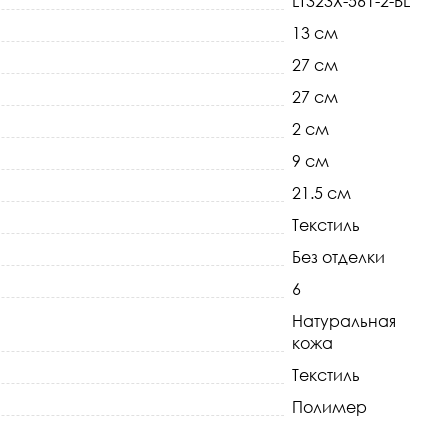
LT323X-561-2-BL
13 см
27 см
27 см
2 см
9 см
21.5 см
Текстиль
Без отделки
6
Натуральная
кожа
Текстиль
Полимер