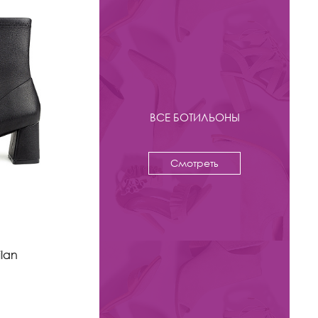
ВСЕ БОТИЛЬОНЫ
Смотреть
-31%
12 950 ₽
18 800
ilan
Ботильоны Kristina & Milan
арт. 5129X-0601-C309-BR
Цвета: