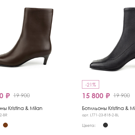
-21%
0 ₽
15 800 ₽
19 900
19 900
ны Kristina & Milan
Ботильоны Kristina & M
2-BR
арт. LT71-23-818-2-BL
Цвета: