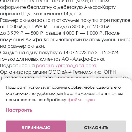
Оплатите покупку от 1000
₽
с Подели, а потом
оформите бесплатную дебетовую Альфа-Карту
сервисе Подели в течение 14 дней.
Размер скидки зависит от суммы покупки:при покупке
от 1 000
₽
до 1 999
₽
— скидка 300
₽
, от 2 000
₽
до 3 999
₽
— 500
₽
, свыше 4 000
₽
— 1 000
₽
. После
получения Альфа-Карты четвёртый платёж уменьшится
на размер скидки.
Скидка на одну покупку с 14.07.2023 по 31.12.2024
только для новых клиентов АО «Альфа-Банк».
Подробнее на
podeli.ru/promo_alfa-card
Организатор акции ООО «А-4 Технологии», ОГРН
1227700064734, 115432, Москва, пр-т Андропова, д. 18 к.
3, эт./пом./ком. 9/XIV/1. АО «Альфа-Банк»,
Наш сайт использует файлы cookie, чтобы сделать его
Генеральная лицензия банка России № 1326 от 16
максимально удобным для Вас. Нажимая «Принять», вы
января 2015 г. Скидка предоставляется один раз в
соглашаетесь на обработку
файлов куки
период действия акции с 14.07.2023 по 31.12.2024 при
Настроить
оформлении Альфа-Карты в сервисе «Подели» в
течение 14 дней после покупки клиентам, не
состоящим в договорных отношениях и не имевших
Я ПРИНИМАЮ
ОТКЛОНИТЬ
0
0
ранее договорных отношений с АО «Альфа-Банк».