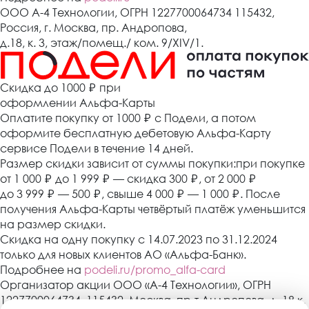
ООО А-4 Технологии, ОГРН 1227700064734 115432,
Россия, г. Москва, пр. Андропова,
д.18, к. 3, этаж/помещ./ ком. 9/XIV/1.
Cкидка до 1000 ₽
при
оформлении Альфа-Карты
Оплатите покупку от 1000
₽
с Подели, а потом
оформите бесплатную дебетовую Альфа-Карту
сервисе Подели в течение 14 дней.
Размер скидки зависит от суммы покупки:при покупке
от 1 000
₽
до 1 999
₽
— скидка 300
₽
, от 2 000
₽
до 3 999
₽
— 500
₽
, свыше 4 000
₽
— 1 000
₽
. После
получения Альфа-Карты четвёртый платёж уменьшится
на размер скидки.
Скидка на одну покупку с 14.07.2023 по 31.12.2024
только для новых клиентов АО «Альфа-Банк».
Подробнее на
podeli.ru/promo_alfa-card
Организатор акции ООО «А-4 Технологии», ОГРН
1227700064734, 115432, Москва, пр-т Андропова, д. 18 к.