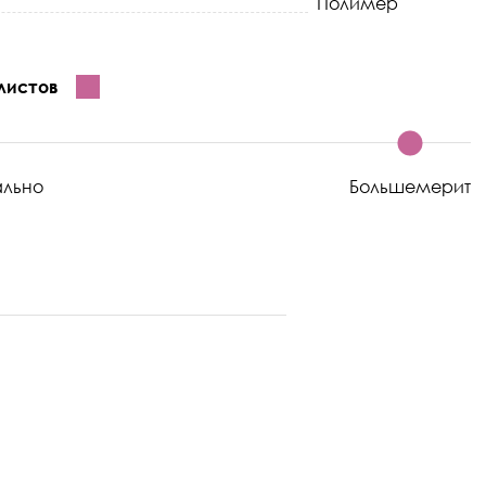
Полимер
листов
ально
Большемерит