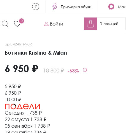
Примерка обуви
Max
0
Войти
0
позиций
арт. 42451M-BR
Ботинки Kristina & Milan
6 950 ₽
18 800 ₽
-63%
5 950 ₽
6 950 ₽
-1000 ₽
Сегодня
1 738 ₽
22 августа
1 738 ₽
05 сентября
1 738 ₽
19 сентября
736 ₽