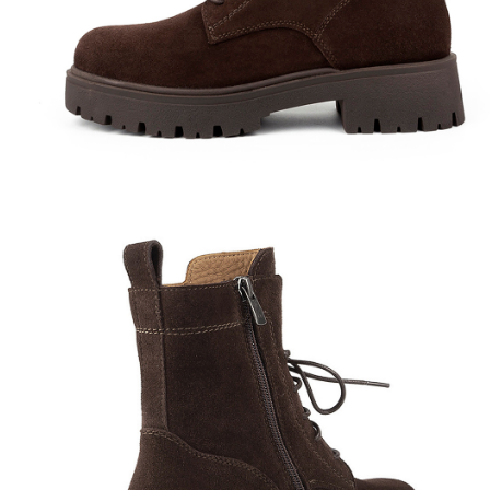
Полуботинки
Ботильоны
Челси