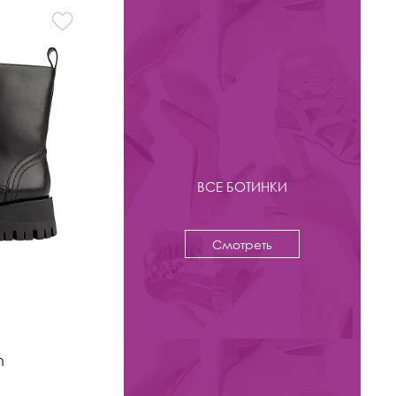
ВСЕ БОТИНКИ
Смотреть
-53%
8 800 ₽
18 800
n
Ботинки Kristina & Milan
арт. 590X-0715-N410-BR