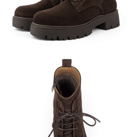
Кроссовки
Мюли
Полусапоги