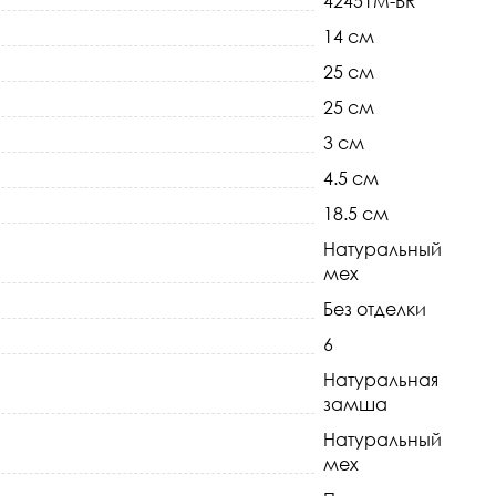
42451M-BR
14 см
25 см
25 см
3 см
4.5 см
18.5 см
Натуральный
мех
Без отделки
6
Натуральная
замша
Натуральный
мех