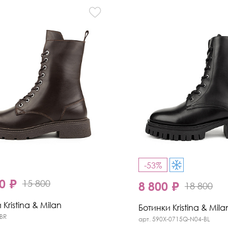
-53%
0 ₽
15 800
8 800 ₽
18 800
 Kristina & Milan
Ботинки Kristina & Mila
-BR
арт. 590X-0715Q-N04-BL