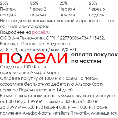
25%
25%
25%
25%
Платеж
Через 2
Через 4
Через 6
сегодня
недели
недели
недель
Никаких дополнительных платежей и процентов — как
обычная оплата картой
Подробнее на
podeli.ru
ООО А-4 Технологии, ОГРН 1227700064734 115432,
Россия, г. Москва, пр. Андропова,
д.18, к. 3, этаж/помещ./ ком. 9/XIV/1.
Cкидка до 1000 ₽
при
оформлении Альфа-Карты
Оплатите покупку от 1000
₽
с Подели, а потом
оформите бесплатную дебетовую Альфа-Карту
сервисе Подели в течение 14 дней.
Размер скидки зависит от суммы покупки:при покупке
от 1 000
₽
до 1 999
₽
— скидка 300
₽
, от 2 000
₽
до 3 999
₽
— 500
₽
, свыше 4 000
₽
— 1 000
₽
. После
получения Альфа-Карты четвёртый платёж уменьшится