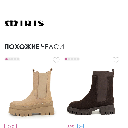
ПОХОЖИЕ
ЧЕЛСИ
-76%
-53%
-