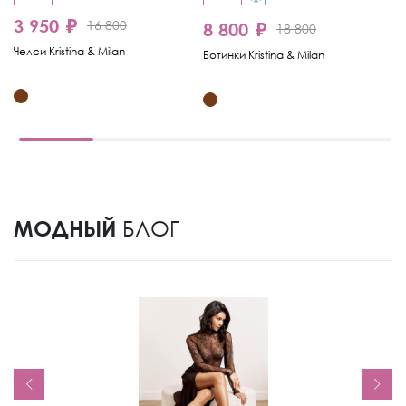
3 950 ₽
16 800
8 800 ₽
6
18 800
Челси Kristina & Milan
Ботинки Kristina & Milan
Че
МОДНЫЙ
БЛОГ