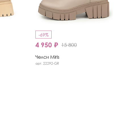
-69%
4 950 ₽
15 800
Челси Miris
арт. 22292-GR