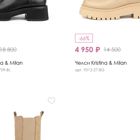
-66%
4 950 ₽
18 800
14 500
na & Milan
Челси Kristina & Milan
709-BL
арт. Y012-27-BG