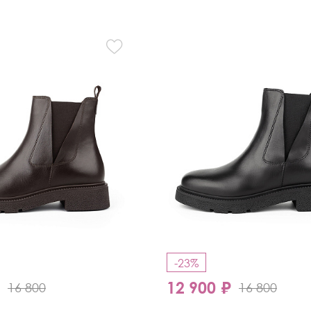
Кроссовки
Мюли
Полусапоги
-23%
₽
12 900 ₽
16 800
16 800