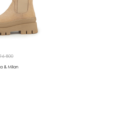
16 800
na & Milan