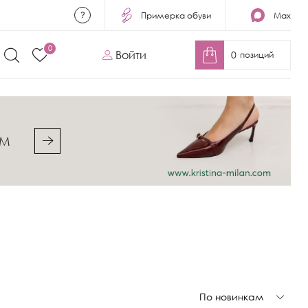
Примерка обуви
Max
0
Войти
0
позиций
&M
По новинкам