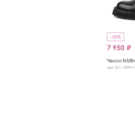
-58%
7 950 ₽
Челси Kristi
арт. G11-309A-