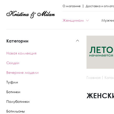
О магазине
Доставка и оплат
Женщинам
Мужчи
Категории
КАТЕГОРИИ
КАТЕГОРИИ
Новая коллекция
Весь каталог
Весь каталог
Скидки
Новая коллекци
Новая коллекци
Вечерние модели
Главная
Ката
Скидки
Скидки
Туфли
Вечерние моде
Вечерние моде
Ботинки
ЖЕНСКИ
Полуботинки
Туфли
Ботинки
Ботильоны
Ботинки
Полуботинки