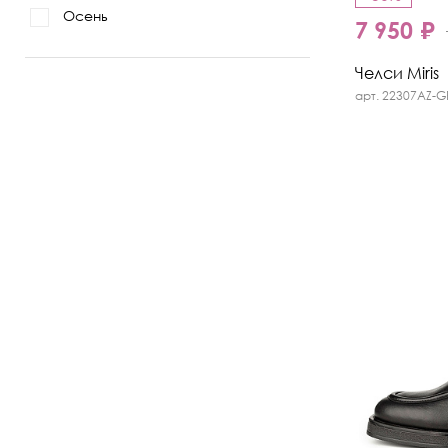
Осень
7 950 ₽
Челси Miris
арт. 22307AZ-G