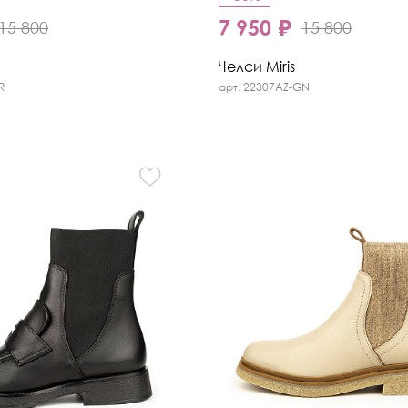
7 950 ₽
15 800
15 800
Челси Miris
R
арт. 22307AZ-GN