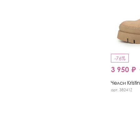
-76%
3 950 ₽
Челси Kristi
арт. 38241Z