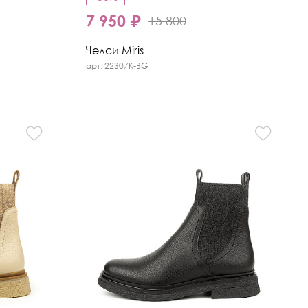
7 950 ₽
15 800
Челси Miris
арт. 22307K-BG