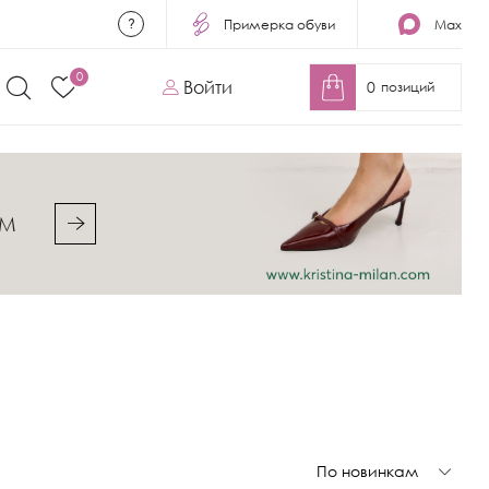
Примерка обуви
Max
0
Войти
0
позиций
&M
По новинкам