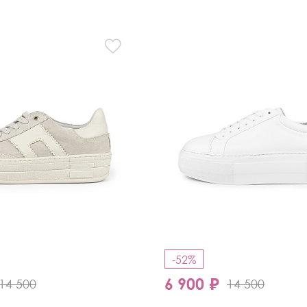
Кроссовки
Мюли
Полусапоги
-52%
6 900 ₽
14 500
14 500