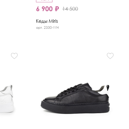
6 900 ₽
14 500
Кеды Miris
арт. 2330-WH