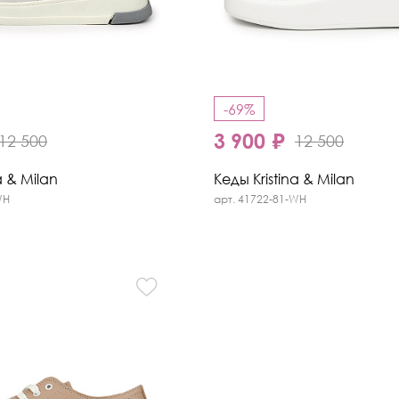
-69%
3 900 ₽
12 500
12 500
a & Milan
Кеды Kristina & Milan
WH
арт. 41722-81-WH