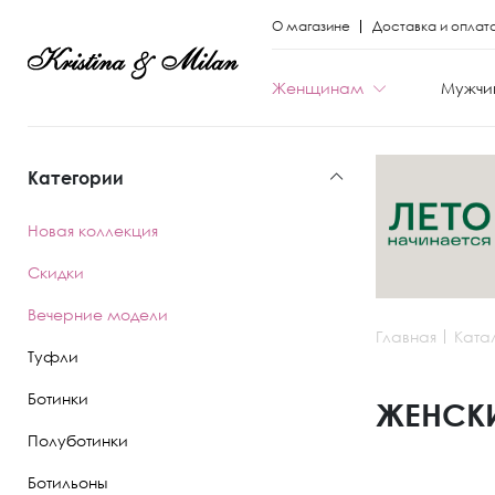
О магазине
Доставка и оплат
Женщинам
Мужчи
Категории
КАТЕГОРИИ
КАТЕГОРИИ
Новая коллекция
Весь каталог
Весь каталог
Скидки
Новая коллекци
Новая коллекци
Вечерние модели
Главная
Ката
Скидки
Скидки
Туфли
Вечерние моде
Вечерние моде
Ботинки
ЖЕНСКИ
Полуботинки
Туфли
Ботинки
Ботильоны
Ботинки
Полуботинки