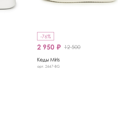
-76%
2 950 ₽
12 500
Кеды Miris
арт. 2667-BG