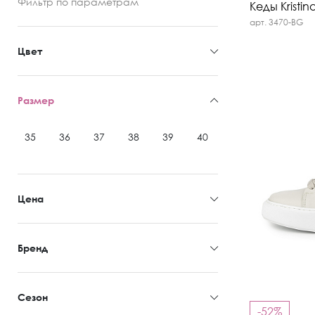
Фильтр
по параметрам
Кеды Kristin
арт. 3470-BG
Цвет
Размер
35
36
37
38
39
40
41
Цена
Бренд
Сезон
-52%