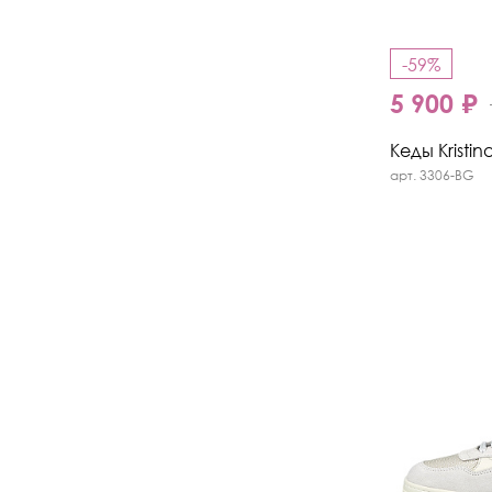
-59%
5 900 ₽
Кеды Kristin
арт. 3306-BG