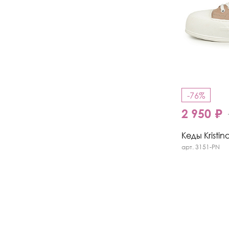
-76%
2 950 ₽
Кеды Kristin
арт. 3151-PN