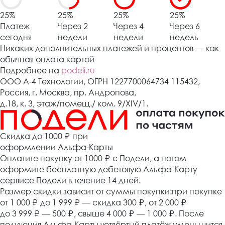
25%
25%
25%
25%
Платеж
Через 2
Через 4
Через 6
сегодня
недели
недели
недель
Никаких дополнительных платежей и процентов — как
обычная оплата картой
Подробнее на
podeli.ru
ООО А-4 Технологии, ОГРН 1227700064734 115432,
Россия, г. Москва, пр. Андропова,
д.18, к. 3, этаж/помещ./ ком. 9/XIV/1.
Cкидка до 1000 ₽
при
оформлении Альфа-Карты
Оплатите покупку от 1000
₽
с Подели, а потом
оформите бесплатную дебетовую Альфа-Карту
сервисе Подели в течение 14 дней.
Размер скидки зависит от суммы покупки:при покупке
от 1 000
₽
до 1 999
₽
— скидка 300
₽
, от 2 000
₽
до 3 999
₽
— 500
₽
, свыше 4 000
₽
— 1 000
₽
. После
получения Альфа-Карты четвёртый платёж уменьшится