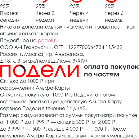
25%
25%
25%
25%
Платеж
Через 2
Через 4
Через 6
сегодня
недели
недели
недель
Никаких дополнительных платежей и процентов — как
обычная оплата картой
Подробнее на
podeli.ru
ООО А-4 Технологии, ОГРН 1227700064734 115432,
Россия, г. Москва, пр. Андропова,
д.18, к. 3, этаж/помещ./ ком. 9/XIV/1.
Cкидка до 1000 ₽
при
оформлении Альфа-Карты
Оплатите покупку от 1000
₽
с Подели, а потом
оформите бесплатную дебетовую Альфа-Карту
сервисе Подели в течение 14 дней.
Размер скидки зависит от суммы покупки:при покупке
от 1 000
₽
до 1 999
₽
— скидка 300
₽
, от 2 000
₽
до 3 999
₽
— 500
₽
, свыше 4 000
₽
— 1 000
₽
. После
получения Альфа-Карты четвёртый платёж уменьшится