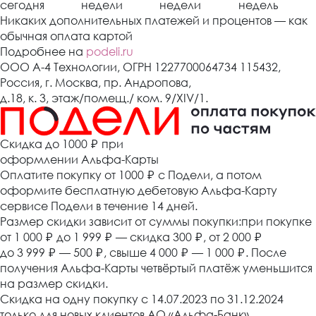
сегодня
недели
недели
недель
Никаких дополнительных платежей и процентов — как
обычная оплата картой
Подробнее на
podeli.ru
ООО А-4 Технологии, ОГРН 1227700064734 115432,
Россия, г. Москва, пр. Андропова,
д.18, к. 3, этаж/помещ./ ком. 9/XIV/1.
Cкидка до 1000 ₽
при
оформлении Альфа-Карты
Оплатите покупку от 1000
₽
с Подели, а потом
оформите бесплатную дебетовую Альфа-Карту
сервисе Подели в течение 14 дней.
Размер скидки зависит от суммы покупки:при покупке
от 1 000
₽
до 1 999
₽
— скидка 300
₽
, от 2 000
₽
до 3 999
₽
— 500
₽
, свыше 4 000
₽
— 1 000
₽
. После
получения Альфа-Карты четвёртый платёж уменьшится
на размер скидки.
Скидка на одну покупку с 14.07.2023 по 31.12.2024
только для новых клиентов АО «Альфа-Банк».