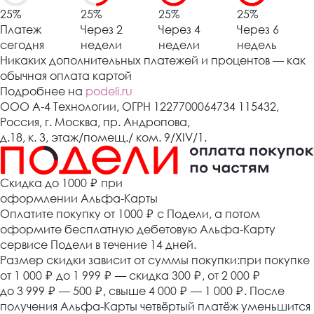
25%
25%
25%
25%
Платеж
Через 2
Через 4
Через 6
сегодня
недели
недели
недель
Никаких дополнительных платежей и процентов — как
обычная оплата картой
Подробнее на
podeli.ru
ООО А-4 Технологии, ОГРН 1227700064734 115432,
Россия, г. Москва, пр. Андропова,
д.18, к. 3, этаж/помещ./ ком. 9/XIV/1.
Cкидка до 1000 ₽
при
оформлении Альфа-Карты
Оплатите покупку от 1000
₽
с Подели, а потом
оформите бесплатную дебетовую Альфа-Карту
сервисе Подели в течение 14 дней.
Размер скидки зависит от суммы покупки:при покупке
от 1 000
₽
до 1 999
₽
— скидка 300
₽
, от 2 000
₽
до 3 999
₽
— 500
₽
, свыше 4 000
₽
— 1 000
₽
. После
получения Альфа-Карты четвёртый платёж уменьшится