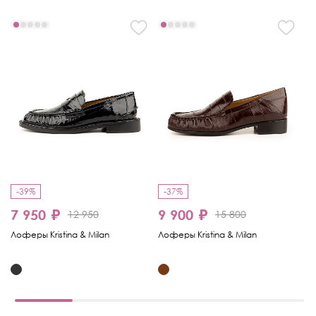
-39%
-37%
-
7 950 ₽
9 900 ₽
1
12 950
15 800
Лоферы Kristina & Milan
Лоферы Kristina & Milan
Ло