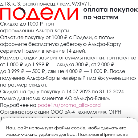
д.18, к. 3, этаж/помещ./ ком. 9/XIV/1.
Cкидка до 1000 ₽
при
оформлении Альфа-Карты
Оплатите покупку от 1000
₽
с Подели, а потом
оформите бесплатную дебетовую Альфа-Карту
сервисе Подели в течение 14 дней.
Размер скидки зависит от суммы покупки:при покупке
от 1 000
₽
до 1 999
₽
— скидка 300
₽
, от 2 000
₽
до 3 999
₽
— 500
₽
, свыше 4 000
₽
— 1 000
₽
. После
получения Альфа-Карты четвёртый платёж уменьшится
на размер скидки.
Скидка на одну покупку с 14.07.2023 по 31.12.2024
только для новых клиентов АО «Альфа-Банк».
Подробнее на
podeli.ru/promo_alfa-card
Организатор акции ООО «А-4 Технологии», ОГРН
1227700064734, 115432, Москва, пр-т Андропова, д. 18 к.
3, эт./пом./ком. 9/XIV/1. АО «Альфа-Банк»,
Наш сайт использует файлы cookie, чтобы сделать его
Генеральная лицензия банка России № 1326 от 16
максимально удобным для Вас. Нажимая «Принять», вы