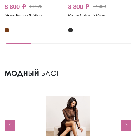
8 800 ₽
8 800 ₽
7
14 990
14 800
Мюли Kristina & Milan
Мюли Kristina & Milan
Мю
МОДНЫЙ
БЛОГ