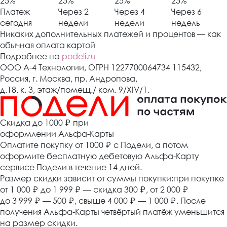
25%
25%
25%
25%
Платеж
Через 2
Через 4
Через 6
сегодня
недели
недели
недель
Никаких дополнительных платежей и процентов — как
обычная оплата картой
Подробнее на
podeli.ru
ООО А-4 Технологии, ОГРН 1227700064734 115432,
Россия, г. Москва, пр. Андропова,
д.18, к. 3, этаж/помещ./ ком. 9/XIV/1.
Cкидка до 1000 ₽
при
оформлении Альфа-Карты
Оплатите покупку от 1000
₽
с Подели, а потом
оформите бесплатную дебетовую Альфа-Карту
сервисе Подели в течение 14 дней.
Размер скидки зависит от суммы покупки:при покупке
от 1 000
₽
до 1 999
₽
— скидка 300
₽
, от 2 000
₽
до 3 999
₽
— 500
₽
, свыше 4 000
₽
— 1 000
₽
. После
получения Альфа-Карты четвёртый платёж уменьшится
на размер скидки.