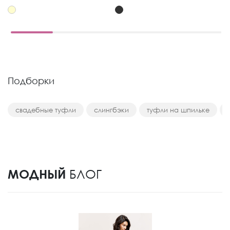
Подборки
свадебные туфли
слингбэки
туфли на шпильке
МОДНЫЙ
БЛОГ