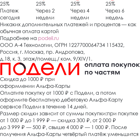
25%
25%
25%
25%
Платеж
Через 2
Через 4
Через 6
сегодня
недели
недели
недель
Никаких дополнительных платежей и процентов — как
обычная оплата картой
Подробнее на
podeli.ru
ООО А-4 Технологии, ОГРН 1227700064734 115432,
Россия, г. Москва, пр. Андропова,
д.18, к. 3, этаж/помещ./ ком. 9/XIV/1.
Cкидка до 1000 ₽
при
оформлении Альфа-Карты
Оплатите покупку от 1000
₽
с Подели, а потом
оформите бесплатную дебетовую Альфа-Карту
сервисе Подели в течение 14 дней.
Размер скидки зависит от суммы покупки:при покупке
от 1 000
₽
до 1 999
₽
— скидка 300
₽
, от 2 000
₽
до 3 999
₽
— 500
₽
, свыше 4 000
₽
— 1 000
₽
. После
получения Альфа-Карты четвёртый платёж уменьшится