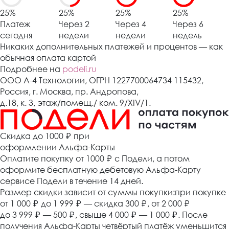
25%
25%
25%
25%
Платеж
Через 2
Через 4
Через 6
сегодня
недели
недели
недель
Никаких дополнительных платежей и процентов — как
обычная оплата картой
Подробнее на
podeli.ru
ООО А-4 Технологии, ОГРН 1227700064734 115432,
Россия, г. Москва, пр. Андропова,
д.18, к. 3, этаж/помещ./ ком. 9/XIV/1.
Cкидка до 1000 ₽
при
оформлении Альфа-Карты
Оплатите покупку от 1000
₽
с Подели, а потом
оформите бесплатную дебетовую Альфа-Карту
сервисе Подели в течение 14 дней.
Размер скидки зависит от суммы покупки:при покупке
от 1 000
₽
до 1 999
₽
— скидка 300
₽
, от 2 000
₽
до 3 999
₽
— 500
₽
, свыше 4 000
₽
— 1 000
₽
. После
получения Альфа-Карты четвёртый платёж уменьшится