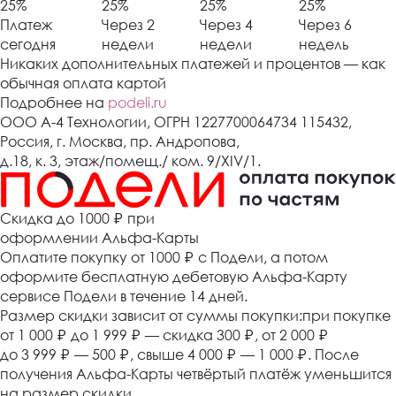
25%
25%
25%
25%
Платеж
Через 2
Через 4
Через 6
сегодня
недели
недели
недель
Никаких дополнительных платежей и процентов — как
обычная оплата картой
Подробнее на
podeli.ru
ООО А-4 Технологии, ОГРН 1227700064734 115432,
Россия, г. Москва, пр. Андропова,
д.18, к. 3, этаж/помещ./ ком. 9/XIV/1.
Cкидка до 1000 ₽
при
оформлении Альфа-Карты
Оплатите покупку от 1000
₽
с Подели, а потом
оформите бесплатную дебетовую Альфа-Карту
сервисе Подели в течение 14 дней.
Размер скидки зависит от суммы покупки:при покупке
от 1 000
₽
до 1 999
₽
— скидка 300
₽
, от 2 000
₽
до 3 999
₽
— 500
₽
, свыше 4 000
₽
— 1 000
₽
. После
получения Альфа-Карты четвёртый платёж уменьшится
на размер скидки.