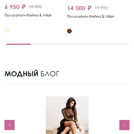
6 950 ₽
18 800
14 500 ₽
1
19 990
Полусапоги Kristina & Milan
Полусапоги Kristina & Milan
По
МОДНЫЙ
БЛОГ