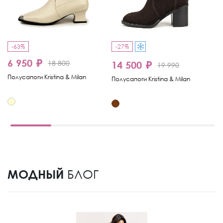
-63%
-27%
-
6 950 ₽
18 800
14 500 ₽
1
19 990
Полусапоги Kristina & Milan
Полусапоги Kristina & Milan
По
МОДНЫЙ
БЛОГ