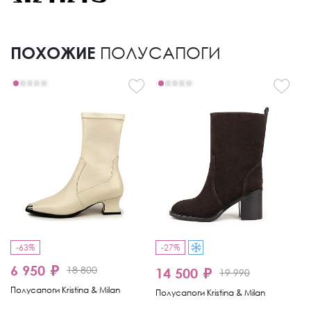
ПОХОЖИЕ
ПОЛУСАПОГИ
-63%
-27%
-
6 950 ₽
18 800
14 500 ₽
1
19 990
Полусапоги Kristina & Milan
Полусапоги Kristina & Milan
По