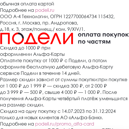
обычная оплата картой
Подробнее на
podeli.ru
ООО А-4 Технологии, ОГРН 1227700064734 115432,
Россия, г. Москва, пр. Андропова,
д.18, к. 3, этаж/помещ./ ком. 9/XIV/1.
Cкидка до 1000 ₽
при
оформлении Альфа-Карты
Оплатите покупку от 1000
₽
с Подели, а потом
оформите бесплатную дебетовую Альфа-Карту
сервисе Подели в течение 14 дней.
Размер скидки зависит от суммы покупки:при покупке
от 1 000
₽
до 1 999
₽
— скидка 300
₽
, от 2 000
₽
до 3 999
₽
— 500
₽
, свыше 4 000
₽
— 1 000
₽
. После
получения Альфа-Карты четвёртый платёж уменьшится
на размер скидки.
Скидка на одну покупку с 14.07.2023 по 31.12.2024
только для новых клиентов АО «Альфа-Банк».
Подробнее на
podeli.ru/promo_alfa-card