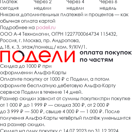
Платеж
Через 2
Через 4
Через 6
сегодня
недели
недели
недель
Никаких дополнительных платежей и процентов — как
обычная оплата картой
Подробнее на
podeli.ru
ООО А-4 Технологии, ОГРН 1227700064734 115432,
Россия, г. Москва, пр. Андропова,
д.18, к. 3, этаж/помещ./ ком. 9/XIV/1.
Cкидка до 1000 ₽
при
оформлении Альфа-Карты
Оплатите покупку от 1000
₽
с Подели, а потом
оформите бесплатную дебетовую Альфа-Карту
сервисе Подели в течение 14 дней.
Размер скидки зависит от суммы покупки:при покупке
от 1 000
₽
до 1 999
₽
— скидка 300
₽
, от 2 000
₽
до 3 999
₽
— 500
₽
, свыше 4 000
₽
— 1 000
₽
. После
получения Альфа-Карты четвёртый платёж уменьшится
на размер скидки.
Скидка на одну покупку с 14.07.2023 по 31.12.2024