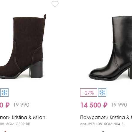
-27%
0 ₽
14 500 ₽
19 990
19 990
оги Kristina & Milan
Полусапоги Kristina & 
H-0815QM-C309-BR
арт. 897H-0815QM-N04-BL