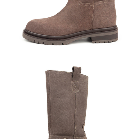
Полуботинки
Ботильоны
Челси