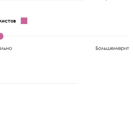
листов
ально
Большемерит