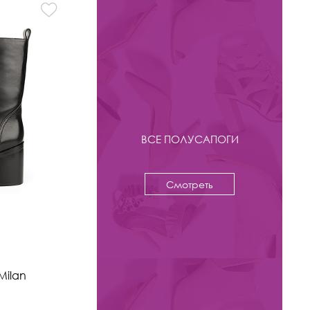
ВСЕ ПОЛУСАПОГИ
Смотреть
-30%
15 800 ₽
22 500
Полусапоги Kristina & Milan
Milan
арт. 899H-0720-N410-BR