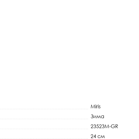
Miris
Зима
23523M-GR
24 см