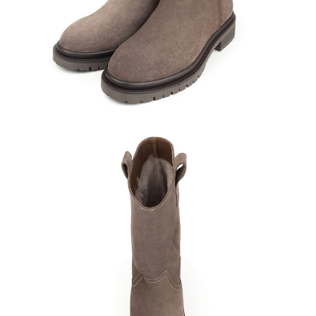
Кроссовки
Мюли
Полусапоги