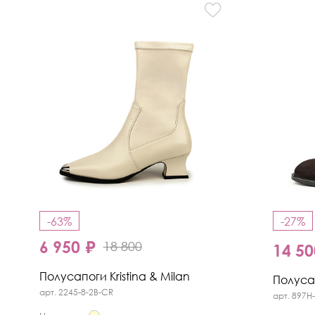
-63%
-27%
6 950 ₽
18 800
14 50
Полусапоги Kristina & Milan
Полусап
арт. 2245-8-2B-CR
арт. 897