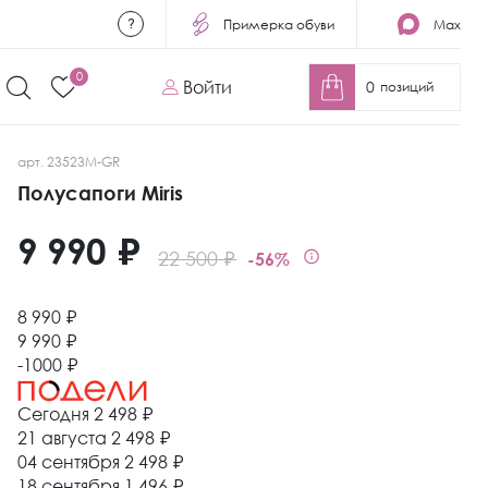
Примерка обуви
Max
0
Войти
0
позиций
арт. 23523M-GR
Полусапоги Miris
9 990 ₽
22 500 ₽
-56%
8 990 ₽
9 990 ₽
-1000 ₽
Сегодня
2 498 ₽
21 августа
2 498 ₽
04 сентября
2 498 ₽
18 сентября
1 496 ₽