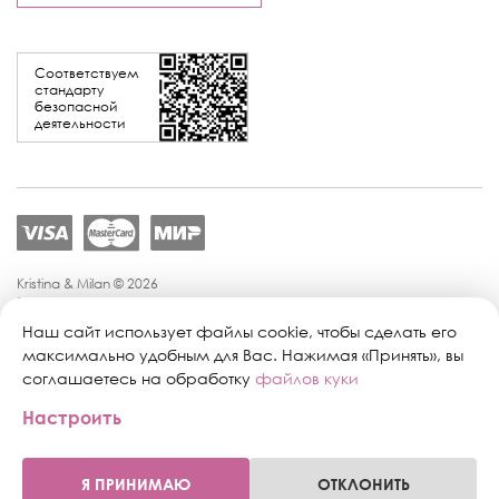
Соответствуем
стандарту
безопасной
деятельности
Kristina & Milan © 2026
Политика конфиденциальности
Согласие на обработку персональных данных
Наш сайт использует файлы cookie, чтобы сделать его
Политика обработки персональных данных
максимально удобным для Вас. Нажимая «Принять», вы
Публичная оферта
соглашаетесь на обработку
файлов куки
Персональные настройки файлов cookie
Настроить
Поддержка сайта:
Промиком
Я ПРИНИМАЮ
ОТКЛОНИТЬ
0
0