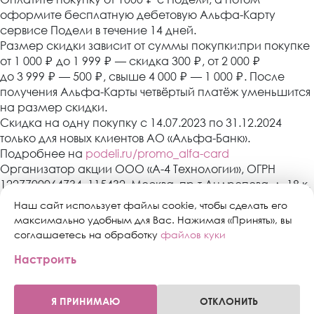
оформите бесплатную дебетовую Альфа-Карту
сервисе Подели в течение 14 дней.
Размер скидки зависит от суммы покупки:при покупке
от 1 000
₽
до 1 999
₽
— скидка 300
₽
, от 2 000
₽
до 3 999
₽
— 500
₽
, свыше 4 000
₽
— 1 000
₽
. После
получения Альфа-Карты четвёртый платёж уменьшится
на размер скидки.
Скидка на одну покупку с 14.07.2023 по 31.12.2024
только для новых клиентов АО «Альфа-Банк».
Подробнее на
podeli.ru/promo_alfa-card
Организатор акции ООО «А-4 Технологии», ОГРН
1227700064734, 115432, Москва, пр-т Андропова, д. 18 к.
3, эт./пом./ком. 9/XIV/1. АО «Альфа-Банк»,
Наш сайт использует файлы cookie, чтобы сделать его
Генеральная лицензия банка России № 1326 от 16
максимально удобным для Вас. Нажимая «Принять», вы
января 2015 г. Скидка предоставляется один раз в
соглашаетесь на обработку
файлов куки
период действия акции с 14.07.2023 по 31.12.2024 при
Настроить
оформлении Альфа-Карты в сервисе «Подели» в
течение 14 дней после покупки клиентам, не
состоящим в договорных отношениях и не имевших
Я ПРИНИМАЮ
ОТКЛОНИТЬ
0
0
ранее договорных отношений с АО «Альфа-Банк».