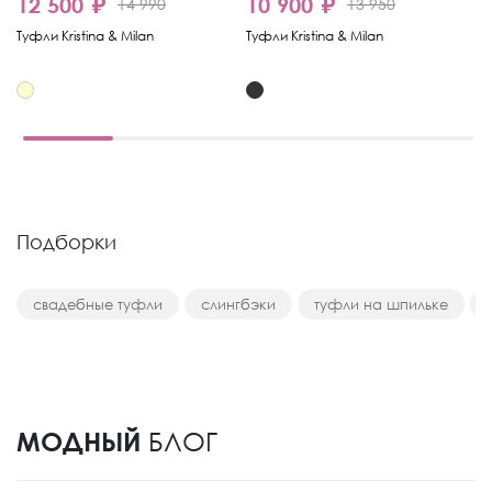
12 500 ₽
10 900 ₽
1
14 990
13 950
Туфли Kristina & Milan
Туфли Kristina & Milan
Ту
Подборки
свадебные туфли
слингбэки
туфли на шпильке
МОДНЫЙ
БЛОГ