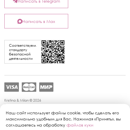
Написать в Telegram
Написать в Max
Соответствуем
стандарту
безопасной
деятельности
Kristina & Milan © 2026
Политика конфиденциальности
Согласие на обработку персональных данных
Наш сайт использует файлы cookie, чтобы сделать его
Политика обработки персональных данных
максимально удобным для Вас. Нажимая «Принять», вы
Публичная оферта
соглашаетесь на обработку
файлов куки
Персональные настройки файлов cookie