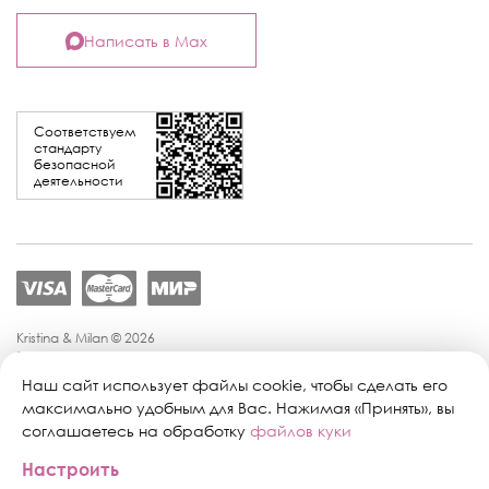
Написать в Max
Соответствуем
стандарту
безопасной
деятельности
Kristina & Milan © 2026
Политика конфиденциальности
Согласие на обработку персональных данных
Наш сайт использует файлы cookie, чтобы сделать его
Политика обработки персональных данных
максимально удобным для Вас. Нажимая «Принять», вы
Публичная оферта
соглашаетесь на обработку
файлов куки
Персональные настройки файлов cookie
Настроить
Поддержка сайта:
Промиком