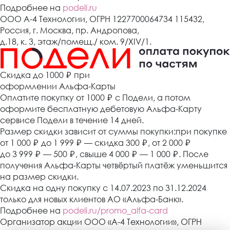
Подробнее на
podeli.ru
ООО А-4 Технологии, ОГРН 1227700064734 115432,
Россия, г. Москва, пр. Андропова,
д.18, к. 3, этаж/помещ./ ком. 9/XIV/1.
Cкидка до 1000 ₽
при
оформлении Альфа-Карты
Оплатите покупку от 1000
₽
с Подели, а потом
оформите бесплатную дебетовую Альфа-Карту
сервисе Подели в течение 14 дней.
Размер скидки зависит от суммы покупки:при покупке
от 1 000
₽
до 1 999
₽
— скидка 300
₽
, от 2 000
₽
до 3 999
₽
— 500
₽
, свыше 4 000
₽
— 1 000
₽
. После
получения Альфа-Карты четвёртый платёж уменьшится
на размер скидки.
Скидка на одну покупку с 14.07.2023 по 31.12.2024
только для новых клиентов АО «Альфа-Банк».
Подробнее на
podeli.ru/promo_alfa-card
Организатор акции ООО «А-4 Технологии», ОГРН