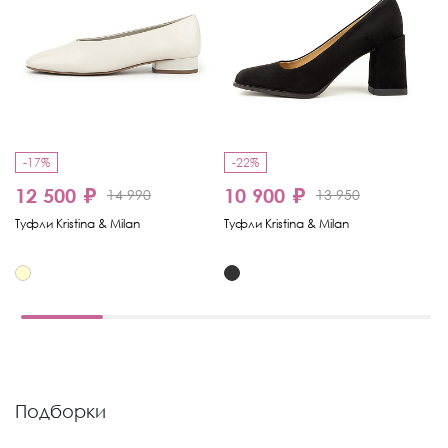
-17%
-22%
-
12 500 ₽
10 900 ₽
8
14 990
13 950
Туфли Kristina & Milan
Туфли Kristina & Milan
Ту
Подборки