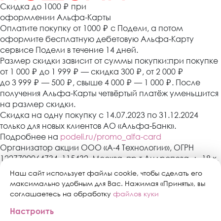
Cкидка до 1000 ₽
при
оформлении Альфа-Карты
Оплатите покупку от 1000
₽
с Подели, а потом
оформите бесплатную дебетовую Альфа-Карту
сервисе Подели в течение 14 дней.
Размер скидки зависит от суммы покупки:при покупке
от 1 000
₽
до 1 999
₽
— скидка 300
₽
, от 2 000
₽
до 3 999
₽
— 500
₽
, свыше 4 000
₽
— 1 000
₽
. После
получения Альфа-Карты четвёртый платёж уменьшится
на размер скидки.
Скидка на одну покупку с 14.07.2023 по 31.12.2024
только для новых клиентов АО «Альфа-Банк».
Подробнее на
podeli.ru/promo_alfa-card
Организатор акции ООО «А-4 Технологии», ОГРН
1227700064734, 115432, Москва, пр-т Андропова, д. 18 к.
3, эт./пом./ком. 9/XIV/1. АО «Альфа-Банк»,
Наш сайт использует файлы cookie, чтобы сделать его
Генеральная лицензия банка России № 1326 от 16
максимально удобным для Вас. Нажимая «Принять», вы
января 2015 г. Скидка предоставляется один раз в
соглашаетесь на обработку
файлов куки
период действия акции с 14.07.2023 по 31.12.2024 при
Настроить
оформлении Альфа-Карты в сервисе «Подели» в