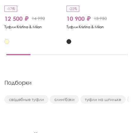
-17%
-22%
-
12 500 ₽
10 900 ₽
8
14 990
13 950
Туфли Kristina & Milan
Туфли Kristina & Milan
Ту
Подборки
свадебные туфли
слингбэки
туфли на шпильке