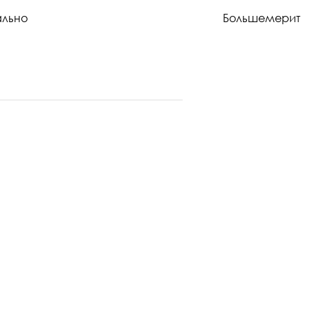
ально
Большемерит