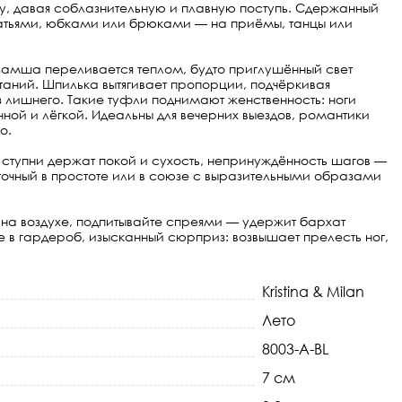
, давая соблазнительную и плавную поступь. Сдержанный
латьями, юбками или брюками — на приёмы, танцы или
замша переливается теплом, будто приглушённый свет
таний. Шпилька вытягивает пропорции, подчёркивая
 лишнего. Такие туфли поднимают женственность: ноги
ой и лёгкой. Идеальны для вечерних выездов, романтики
о.
 ступни держат покой и сухость, непринуждённость шагов —
точный в простоте или в союзе с выразительными образами
на воздухе, подпитывайте спреями — удержит бархат
 в гардероб, изысканный сюрприз: возвышает прелесть ног,
Kristina & Milan
Лето
8003-A-BL
7 см