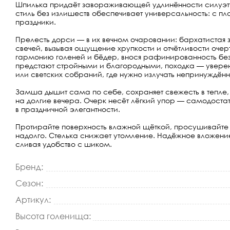
Шпилька придаёт завораживающей удлинённости силуэту
стиль без излишеств обеспечивает универсальность: с п
праздники.
Прелесть дорси — в их вечном очаровании: бархатистая 
свечей, вызывая ощущение хрупкости и отчётливости очер
гармонию голеней и бёдер, внося рафинированность без
предстают стройными и благородными, походка — уверенн
или светских собраний, где нужно излучать непринуждённ
Замша дышит сама по себе, сохраняет свежесть в тепле,
на долгие вечера. Очерк несёт лёгкий упор — самодоста
в праздничной элегантности.
Протирайте поверхность влажной щёткой, просушивайте 
надолго. Стелька снижает утомление. Надёжное вложение
сливая удобство с шиком.
Бренд:
Сезон:
Артикул:
Высота голенища: