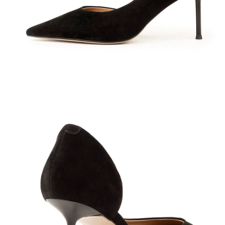
Полуботинки
Ботильоны
Челси