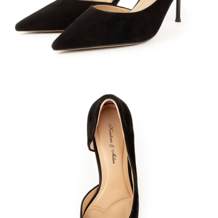
Кроссовки
Мюли
Полусапоги