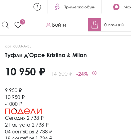
Примерка обуви
Max
0
Войти
0
позиций
арт. 8003-A-BL
Туфли д'Орсе Kristina & Milan
10 950 ₽
14 500 ₽
-24%
9 950 ₽
10 950 ₽
-1000 ₽
Сегодня
2 738 ₽
21 августа
2 738 ₽
04 сентября
2 738 ₽
18 сентября
1 736 ₽