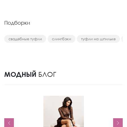
Подборки
свадебные туфли
слингбэки
туфли на шпильке
МОДНЫЙ
БЛОГ