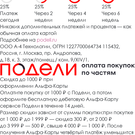
25%
25%
25%
25%
Платеж
Через 2
Через 4
Через 6
сегодня
недели
недели
недель
Никаких дополнительных платежей и процентов — как
обычная оплата картой
Подробнее на
podeli.ru
ООО А-4 Технологии, ОГРН 1227700064734 115432,
Россия, г. Москва, пр. Андропова,
д.18, к. 3, этаж/помещ./ ком. 9/XIV/1.
Cкидка до 1000 ₽
при
оформлении Альфа-Карты
Оплатите покупку от 1000
₽
с Подели, а потом
оформите бесплатную дебетовую Альфа-Карту
сервисе Подели в течение 14 дней.
Размер скидки зависит от суммы покупки:при покупке
от 1 000
₽
до 1 999
₽
— скидка 300
₽
, от 2 000
₽
до 3 999
₽
— 500
₽
, свыше 4 000
₽
— 1 000
₽
. После
получения Альфа-Карты четвёртый платёж уменьшится