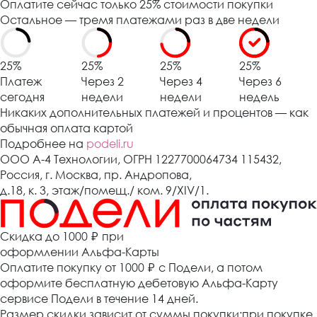
Оплатите сейчас только 25% стоимости покупки
Остальное — тремя платежами раз в две недели
25%
25%
25%
25%
Платеж
Через 2
Через 4
Через 6
сегодня
недели
недели
недель
Никаких дополнительных платежей и процентов — как
обычная оплата картой
Подробнее на
podeli.ru
ООО А-4 Технологии, ОГРН 1227700064734 115432,
Россия, г. Москва, пр. Андропова,
д.18, к. 3, этаж/помещ./ ком. 9/XIV/1.
Cкидка до 1000 ₽
при
оформлении Альфа-Карты
Оплатите покупку от 1000
₽
с Подели, а потом
оформите бесплатную дебетовую Альфа-Карту
сервисе Подели в течение 14 дней.
Размер скидки зависит от суммы покупки:при покупке