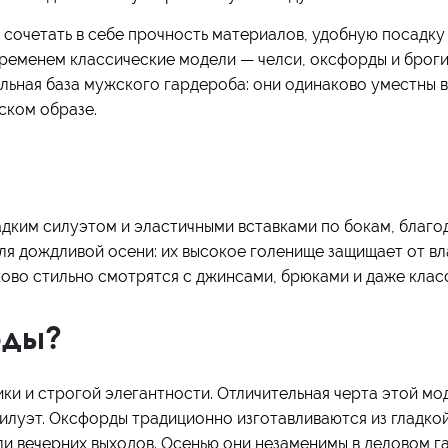
сочетать в себе прочность материалов, удобную посадку и
ременем классические модели — челси, оксфорды и броги
ьная база мужского гардероба: они одинаково уместны в 
ском образе.
адким силуэтом и эластичными вставками по бокам, благо
для дождливой осени: их высокое голенище защищает от вл
ово стильно смотрятся с джинсами, брюками и даже кла
рды?
и и строгой элегантности. Отличительная черта этой мо
илуэт. Оксфорды традиционно изготавливаются из гладкой
и вечерних выходов. Осенью они незаменимы в деловом г