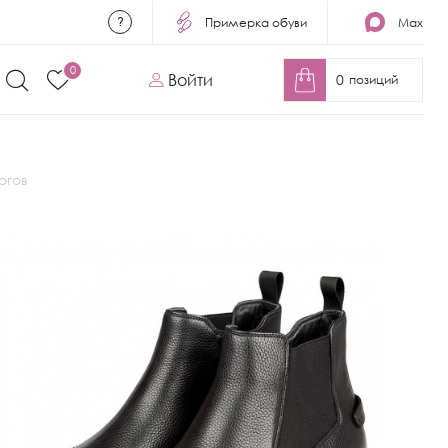
Примерка обуви
Max
0
Войти
0
позиций
огов