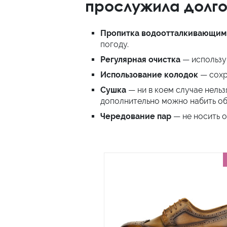
прослужила долго
Пропитка водоотталкивающим
погоду.
Регулярная очистка
— использу
Использование колодок
— сохр
Сушка
— ни в коем случае нель
дополнительно можно набить обу
Чередование пар
— не носить о