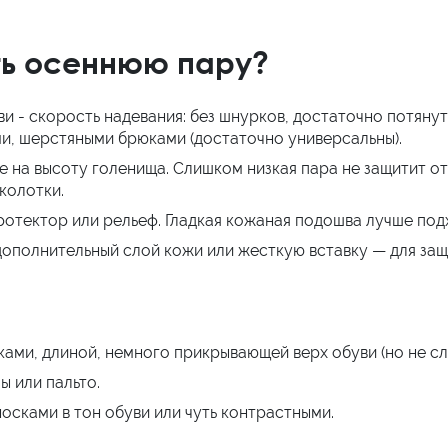
ть осеннюю пару?
 - скорость надевания: без шнурков, достаточно потянуть
ми, шерстяными брюками (достаточно универсальны).
 на высоту голенища. Слишком низкая пара не защитит от
колотки.
отектор или рельеф. Гладкая кожаная подошва лучше подх
ополнительный слой кожи или жесткую вставку — для защи
ами, длиной, немного прикрывающей верх обуви (но не с
 или пальто.
сками в тон обуви или чуть контрастными.