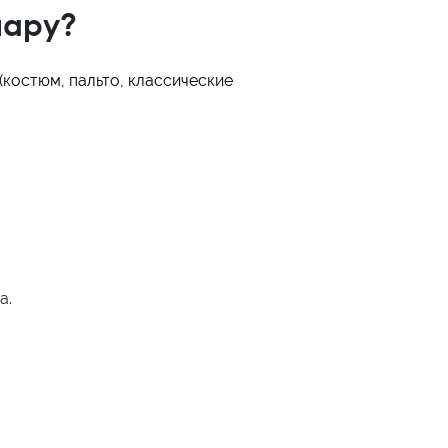
пару?
костюм, пальто, классические
а.