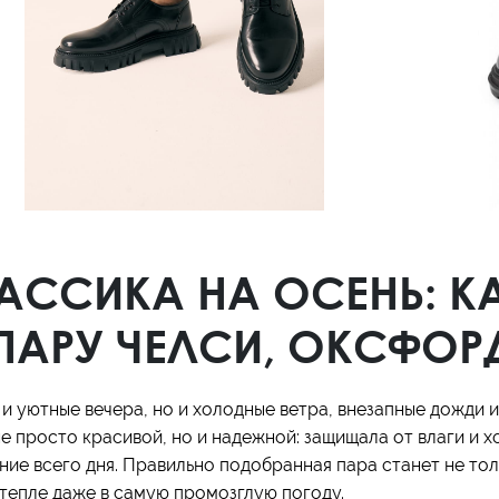
Кроссовки
Мюли
Полусапоги
ССИКА НА ОСЕНЬ: КА
АРУ ЧЕЛСИ, ОКСФОР
 и уютные вечера, но и холодные ветра, внезапные дожди и
е просто красивой, но и надежной: защищала от влаги и 
ие всего дня. Правильно подобранная пара станет не тол
в тепле даже в самую промозглую погоду.