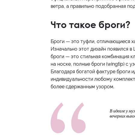
ветра, а правильно подобранная по
Что такое броги?
Броги — это туфли, отличающиеся х
Изначально этот дизайн появился в
броги — это стильная комбинация к
на носке, полные броги (wingtip) с
Благодаря богатой фактуре броги ид
индивидуальности любому комплекту
более сдержанным узором.
В идеале у му
вечерних выхо