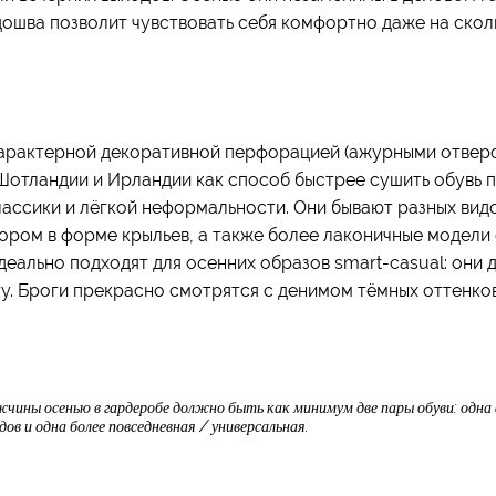
дошва позволит чувствовать себя комфортно даже на скол
арактерной декоративной перфорацией (ажурными отверст
 Шотландии и Ирландии как способ быстрее сушить обувь 
лассики и лёгкой неформальности. Они бывают разных вид
 узором в форме крыльев, а также более лаконичные модел
еально подходят для осенних образов smart-casual: они 
. Броги прекрасно смотрятся с денимом тёмных оттенков
жчины осенью в гардеробе должно быть как минимум две пары обуви: одна 
дов и одна более повседневная / универсальная.