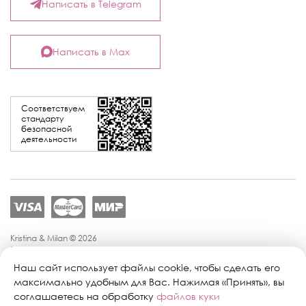
Написать в Telegram
Написать в Max
Соответствуем
стандарту
безопасной
деятельности
Kristina & Milan © 2026
Политика конфиденциальности
Согласие на обработку персональных данных
Наш сайт использует файлы cookie, чтобы сделать его
Политика обработки персональных данных
максимально удобным для Вас. Нажимая «Принять», вы
Публичная оферта
соглашаетесь на обработку
файлов куки
Персональные настройки файлов cookie