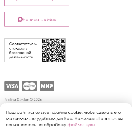
Написать в Max
Соответствуем
стандарту
безопасной
деятельности
Kristina & Milan © 2026
Политика конфиденциальности
Согласие на обработку персональных данных
Наш сайт использует файлы cookie, чтобы сделать его
Политика обработки персональных данных
максимально удобным для Вас. Нажимая «Принять», вы
Публичная оферта
соглашаетесь на обработку
файлов куки
Персональные настройки файлов cookie