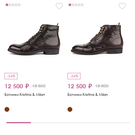
-34%
-34%
-
12 500 ₽
12 500 ₽
18 800
18 800
9
Ботинки Kristina & Milan
Ботинки Kristina & Milan
Бо