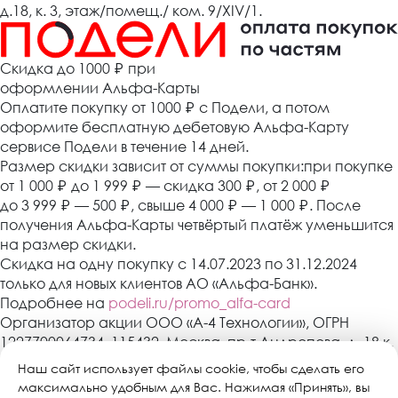
д.18, к. 3, этаж/помещ./ ком. 9/XIV/1.
Cкидка до 1000 ₽
при
оформлении Альфа-Карты
Оплатите покупку от 1000
₽
с Подели, а потом
оформите бесплатную дебетовую Альфа-Карту
сервисе Подели в течение 14 дней.
Размер скидки зависит от суммы покупки:при покупке
от 1 000
₽
до 1 999
₽
— скидка 300
₽
, от 2 000
₽
до 3 999
₽
— 500
₽
, свыше 4 000
₽
— 1 000
₽
. После
получения Альфа-Карты четвёртый платёж уменьшится
на размер скидки.
Скидка на одну покупку с 14.07.2023 по 31.12.2024
только для новых клиентов АО «Альфа-Банк».
Подробнее на
podeli.ru/promo_alfa-card
Организатор акции ООО «А-4 Технологии», ОГРН
1227700064734, 115432, Москва, пр-т Андропова, д. 18 к.
3, эт./пом./ком. 9/XIV/1. АО «Альфа-Банк»,
Наш сайт использует файлы cookie, чтобы сделать его
Генеральная лицензия банка России № 1326 от 16
максимально удобным для Вас. Нажимая «Принять», вы