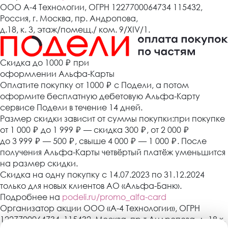
ООО А-4 Технологии, ОГРН 1227700064734 115432,
Россия, г. Москва, пр. Андропова,
д.18, к. 3, этаж/помещ./ ком. 9/XIV/1.
Cкидка до 1000 ₽
при
оформлении Альфа-Карты
Оплатите покупку от 1000
₽
с Подели, а потом
оформите бесплатную дебетовую Альфа-Карту
сервисе Подели в течение 14 дней.
Размер скидки зависит от суммы покупки:при покупке
от 1 000
₽
до 1 999
₽
— скидка 300
₽
, от 2 000
₽
до 3 999
₽
— 500
₽
, свыше 4 000
₽
— 1 000
₽
. После
получения Альфа-Карты четвёртый платёж уменьшится
на размер скидки.
Скидка на одну покупку с 14.07.2023 по 31.12.2024
только для новых клиентов АО «Альфа-Банк».
Подробнее на
podeli.ru/promo_alfa-card
Организатор акции ООО «А-4 Технологии», ОГРН
1227700064734, 115432, Москва, пр-т Андропова, д. 18 к.