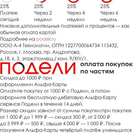
25%
25%
25%
25%
Платеж
Через 2
Через 4
Через 6
сегодня
недели
недели
недель
Никаких дополнительных платежей и процентов — как
обычная оплата картой
Подробнее на
podeli.ru
ООО А-4 Технологии, ОГРН 1227700064734 115432,
Россия, г. Москва, пр. Андропова,
д.18, к. 3, этаж/помещ./ ком. 9/XIV/1.
Cкидка до 1000 ₽
при
оформлении Альфа-Карты
Оплатите покупку от 1000
₽
с Подели, а потом
оформите бесплатную дебетовую Альфа-Карту
сервисе Подели в течение 14 дней.
Размер скидки зависит от суммы покупки:при покупке
от 1 000
₽
до 1 999
₽
— скидка 300
₽
, от 2 000
₽
до 3 999
₽
— 500
₽
, свыше 4 000
₽
— 1 000
₽
. После
получения Альфа-Карты четвёртый платёж уменьшится