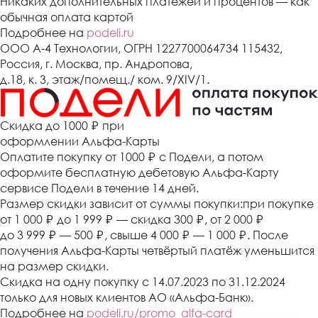
Никаких дополнительных платежей и процентов — как
обычная оплата картой
Подробнее на
podeli.ru
ООО А-4 Технологии, ОГРН 1227700064734 115432,
Россия, г. Москва, пр. Андропова,
д.18, к. 3, этаж/помещ./ ком. 9/XIV/1.
Cкидка до 1000 ₽
при
оформлении Альфа-Карты
Оплатите покупку от 1000
₽
с Подели, а потом
оформите бесплатную дебетовую Альфа-Карту
сервисе Подели в течение 14 дней.
Размер скидки зависит от суммы покупки:при покупке
от 1 000
₽
до 1 999
₽
— скидка 300
₽
, от 2 000
₽
до 3 999
₽
— 500
₽
, свыше 4 000
₽
— 1 000
₽
. После
получения Альфа-Карты четвёртый платёж уменьшится
на размер скидки.
Скидка на одну покупку с 14.07.2023 по 31.12.2024
только для новых клиентов АО «Альфа-Банк».
Подробнее на
podeli.ru/promo_alfa-card