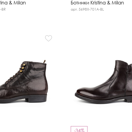
tina & Milan
Ботинки Kristina & Milan
B-BR
арт. 5698X-701A-BL
-34%