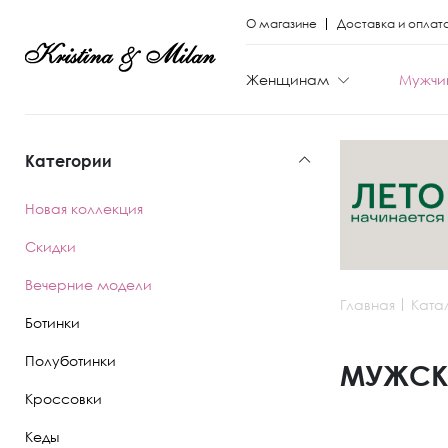
О магазине
Доставка и оплат
Женщинам
Мужчи
Категории
КАТЕГОРИИ
КАТЕГОРИИ
Новая коллекция
Весь каталог
Весь каталог
Скидки
Новая коллекци
Новая коллекци
Вечерние модели
Главная
Ката
Скидки
Скидки
Ботинки
Вечерние моде
Вечерние моде
Полуботинки
МУЖСК
Кроссовки
Туфли
Ботинки
Кеды
Ботинки
Полуботинки