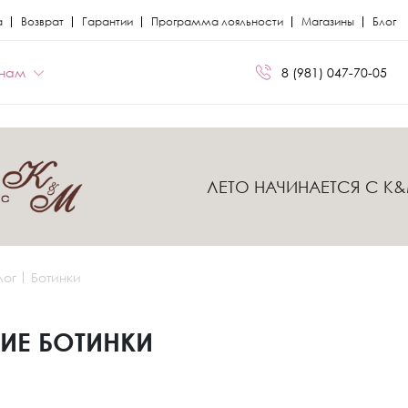
а
Возврат
Гарантии
Программа лояльности
Магазины
Блог
нам
8 (981) 047-70-05
БРЕНДЫ
БРЕНДЫ
ЛЕТО НАЧИНАЕТСЯ С K
Сапоги
Кроссовки
Miris
Miris
я
я
Ботфорты
Кеды
Kristina Milan
Kristina Milan
лог
Ботинки
Лоферы
Лоферы
ли
ли
Балетки
Мокасины
ИЕ БОТИНКИ
Босоножки
Челси
Кеды
Сандалии