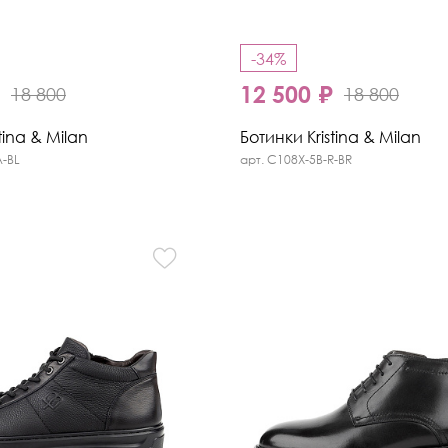
-34%
₽
12 500 ₽
18 800
18 800
tina & Milan
Ботинки Kristina & Milan
A-BL
арт. C108X-5B-R-BR