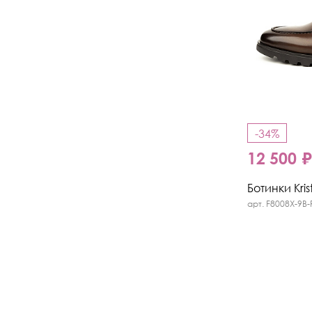
-34%
12 500 
Ботинки Kris
арт. F8008X-9B-