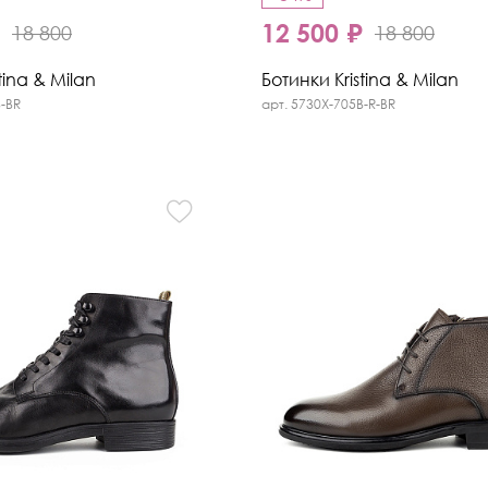
₽
12 500 ₽
18 800
18 800
tina & Milan
Ботинки Kristina & Milan
B-BR
арт. 5730X-705B-R-BR