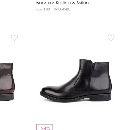
Ботинки Kristina & Milan
арт. F8011X-3A-R-BL
-34%