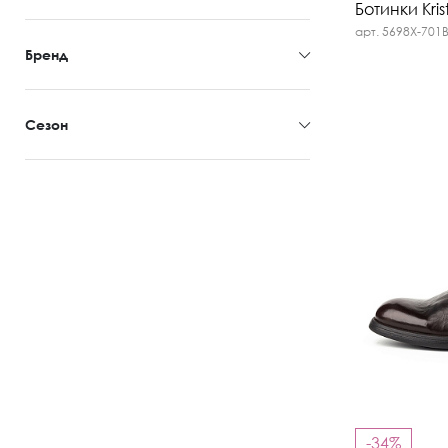
Ботинки Kris
арт. 5698X-701
Бренд
Сезон
-34%