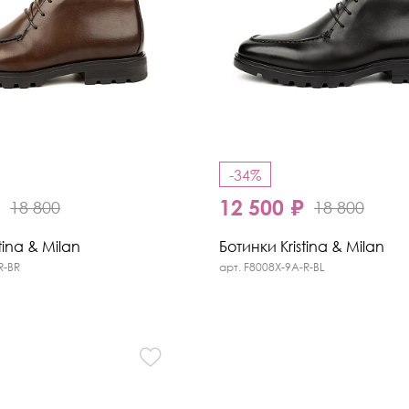
-34%
₽
12 500 ₽
18 800
18 800
tina & Milan
Ботинки Kristina & Milan
R-BR
арт. F8008X-9A-R-BL