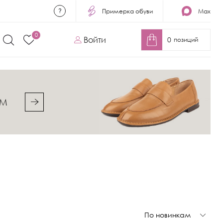
Примерка обуви
Max
0
Войти
0
позиций
&M
По новинкам