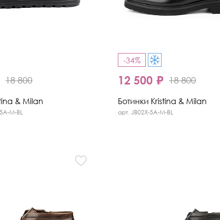
-34%
₽
12 500 ₽
18 800
18 800
tina & Milan
Ботинки Kristina & Milan
05A-M-BL
арт. JB02X-5A-M-BL