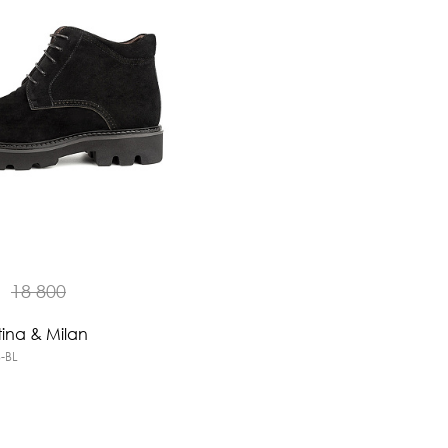
₽
18 800
tina & Milan
-BL