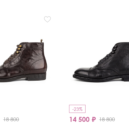
Кроссовки
Мюли
Полусапоги
-23%
₽
14 500 ₽
18 800
18 800