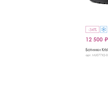
-34%
12 500 
Ботинки Kris
арт. MU077X2-